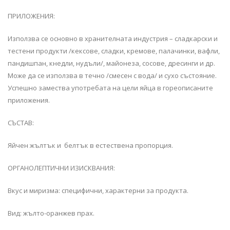
ПРИЛОЖЕНИЯ:
Използва се основно в хранителната индустрия – сладкарски и
тестени продукти /кексове, сладки, кремове, палачинки, вафли,
пандишпан, кнедли, нудъли/, майонеза, сосове, дресинги и др.
Може да се използва в течно /смесен с вода/ и сухо състояние.
Успешно замества употребата на цели яйца в гореописаните
приложения.
СЪСТАВ:
Яйчен жълтък и белтък в естествена пропорция.
ОРГАНОЛЕПТИЧНИ ИЗИСКВАНИЯ:
Вкус и миризма: специфични, характерни за продукта.
Вид: жълто-оранжев прах.