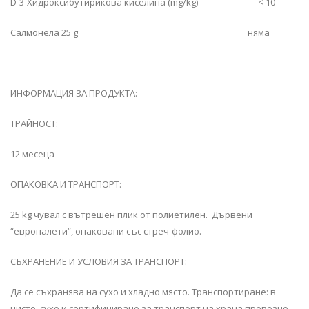
D-3-Хидроксибутирикова киселина (mg/kg) < 10
Салмонела 25 g няма
ИНФОРМАЦИЯ ЗА ПРОДУКТА:
ТРАЙНОСТ:
12 месеца
ОПАКОВКА И ТРАНСПОРТ:
25 kg чувал с вътрешен плик от полиетилен. Дървени
“европалети“, опаковани със стреч-фолио.
СЪХРАНЕНИЕ И УСЛОВИЯ ЗА ТРАНСПОРТ:
Да се съхранява на сухо и хладно място. Транспортиране: в
чисто, сухо и сертифицирано за транспорт на храна превозно